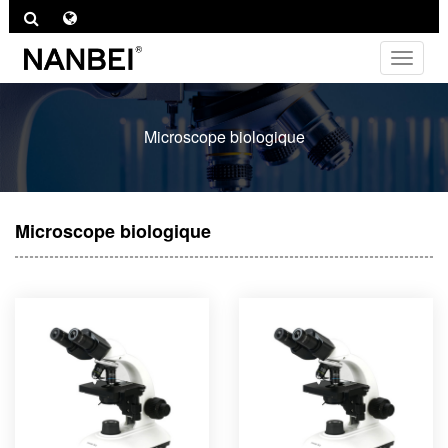
Bascul
la
navigat
Microscope biologique
Microscope biologique